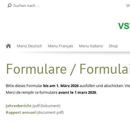
S
Menü Deutsch
Menu Français
Menu Italiano
Shop
Formulare / Formula
Bitte diese
s
Formular
bis am 1. März
202
6
ausfüllen und abschicken. Vi
Merci de remplir ce formulaire
avant le 1 mars 202
6
.
Jahresbericht
(pdf-Dokument)
Rapport annuel
(document pdf)