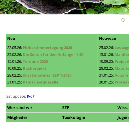
Neu
Nouveau
22.05.26:
Pilzbestimmertagung 20
26
25.02
.2
6
:
Les pag
25.02.26
:
Die Seiten für den Anfänge
r 1-40
15.01.26:
Manifes
15.01.26:
Termine 2026
10.09.25:
Projet d
10.09.25
:
Buchprojekt
28.02.25:
Matérie
28.02.25:
Zusatzmaterial SZP 1/2025
31.01.25:
Aquarel
31.01.25:
Ramaria-Aquarelle
30.01.25:
Procès 
last update:
W
o?
Wer sind wir
SZP
Wiss.
Mitglied
er
Toxikologie
Jugen