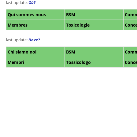
last update:
O
ù
?
Q
ui sommes nous
BSM
Comm.
Membres
Toxicologie
Conce
last update:
D
ove
?
C
hi siamo noi
BSM
Comm.
Membri
Tossicologo
Conce